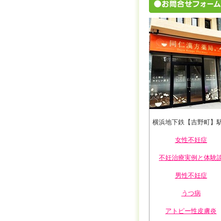
横浜地下鉄【吉野町】
女性不妊症
不妊治療実例と体験
男性不妊症
うつ病
アトピー性皮膚炎