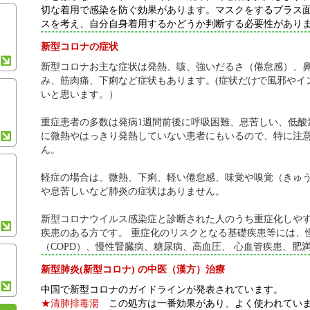
切な着用で感染を防ぐ効果があります。マスクをするプラス
スを考え、自分自身着用するかどうか判断する必要性があり
新型コロナの症状
新型コロナお主な症状は発熱、咳、強いだるさ（倦怠感）、
み、筋肉痛、下痢など症状もあります。(症状だけで風邪やイ
いと思います。）
重症患者の多数は発病1週間前後に呼吸困難、息苦しい、低酸
に微熱やはっきり発熱していない患者にもいるので、特に注
ん。
軽症の場合は、微熱、下痢、軽い倦怠感、味覚や嗅覚（きゅ
や息苦しいなど肺炎の症状はありません。
新型コロナウイルス感染症と診断された人のうち重症化しや
疾患のある方です。 重症化のリスクとなる基礎疾患等には、
（COPD）、慢性腎臓病、糖尿病、高血圧、 心血管疾患、肥
新型肺炎(新型コロナ) の中医（漢方）治療
中国で新型コロナのガイドラインが発表されています。
★清肺排毒湯
この処方は一番効果があり、よく使われてい