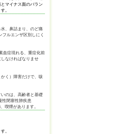
面とマイナス面のバラン
ます。
鼻水、鼻詰まり、のど痛
ンフルエンザ区別しにく
素血症現れる、重症化前
意しなければなりませ
うかく）障害だけで、咳
すいのは、高齢者と基礎
慢性閉塞性肺疾患
満、喫煙があります。
ます。