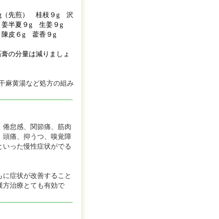
g（先煎） 桂枝９g 沢
g 姜半夏９g 生姜９g
 陳皮６g 藿香９g
石膏の分量は減りましょ
干麻黄湯など処方の組み
・倦怠感、関節痛、筋肉
、頭痛、抑うつ、嗅覚障
といった慢性症状がでる
もに症状が改善すること
漢方治療とても有効で
。