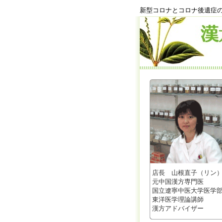
新型コロナとコロナ後遺症
店長 山根直子（リン
元中国漢方専門医
国立遼寧中医大学医学
東洋医学理論講師
漢方アドバイザー