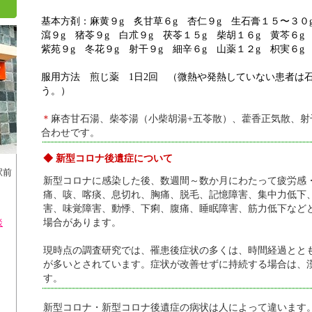
基本方剤：麻黄９g 炙甘草６g 杏仁９g 生石膏１５〜３０
瀉９g 猪苓９g 白朮９g 茯苓１５g 柴胡１６g 黄芩６
紫苑９g 冬花９g 射干９g 細辛６g 山薬１２g 枳実６g
服用方法 煎じ薬 1日2回 （微熱や発熱していない患者は
う。）
＊
麻杏甘石湯、柴苓湯（小柴胡湯+五苓散）、藿香正気散、射
合わせです。
◆ 新型コロナ後遺症について
駅前
新型コロナに感染した後、数週間～数か月にわたって疲労感
痛、咳、喀痰、息切れ、胸痛、脱毛、記憶障害、集中力低下
害、味覚障害、動悸、下痢、腹痛、睡眠障害、筋力低下など
談
場合があります。
現時点の調査研究では、罹患後症状の多くは、時間経過とと
が多いとされています。症状が改善せずに持続する場合は、
す。
新型コロナ・新型コロナ後遺症の病状は人によって違います