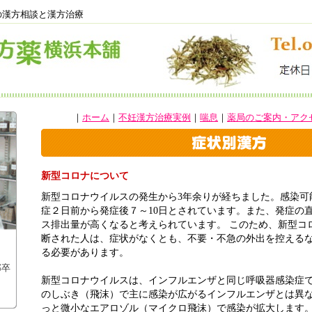
の漢方相談と漢方治療
｜
ホーム
｜
不妊漢方治療実例
｜
喘息
｜
薬局のご案内・アク
新型コロナについて
新型コロナウイルスの発生から3年余りが経ちました。感染可
症２日前から発症後７～10日とされています。また、発症の
ス排出量が高くなると考えられています。 このため、新型コ
断された人は、症状がなくとも、不要・不急の外出を控える
）
る必要があります。
部卒
新型コロナウイルスは、インフルエンザと同じ呼吸器感染症
のしぶき（飛沫）で主に感染が広がるインフルエンザとは異
っと微小なエアロゾル（マイクロ飛沫）で感染が拡大します